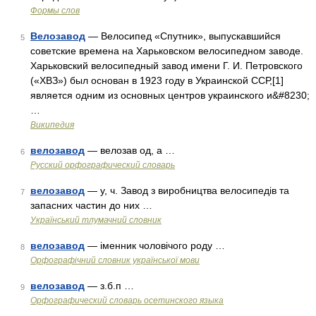
Формы слов
Велозавод
— Велосипед «Спутник», выпускавшийся
5
советские времена на Харьковском велосипедном заводе.
Харьковский велосипедный завод имени Г. И. Петровского
(«ХВЗ») был основан в 1923 году в Украинской ССР,[1]
является одним из основных центров украинского и&#8230;
…
Википедия
велозавод
— велозав од, а …
6
Русский орфографический словарь
велозавод
— у, ч. Завод з виробництва велосипедів та
7
запасних частин до них …
Український тлумачний словник
велозавод
— іменник чоловічого роду …
8
Орфографічний словник української мови
велозавод
— з.б.п …
9
Орфографический словарь осетинского языка