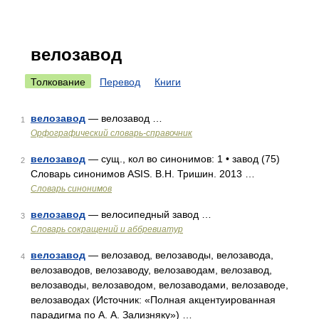
велозавод
Толкование
Перевод
Книги
велозавод
— велозавод …
1
Орфографический словарь-справочник
велозавод
— сущ., кол во синонимов: 1 • завод (75)
2
Словарь синонимов ASIS. В.Н. Тришин. 2013 …
Словарь синонимов
велозавод
— велосипедный завод …
3
Словарь сокращений и аббревиатур
велозавод
— велозавод, велозаводы, велозавода,
4
велозаводов, велозаводу, велозаводам, велозавод,
велозаводы, велозаводом, велозаводами, велозаводе,
велозаводах (Источник: «Полная акцентуированная
парадигма по А. А. Зализняку») …